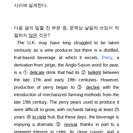
사이에 설계한다
.
다음 글의 밑줄 친 부분 중
,
문맥상 낱말의 쓰임이 적
절하지
않은
것은
?
The U.K. may have long struggled to be taken
seriously as a wine producer but there is a distilled,
fruit-based beverage at which it excels.
Perry
, a
derivation from
pirige
, the Anglo-Saxon word for pear,
is a
①
delicate
drink that had its
②
twilight
between
the late 17th and early 19th centuries. However,
production of perry began to
③
decline
with the
introduction of mechanized farming methods from the
late 19th century. The perry pears used to produce it
were difficult to grow, with orchards taking at least 25
years
④
to yield
fruit. But these days, the beverage is
enjoying a dramatic
⑤
revival
, thanks in part to a
renewed interest in cider, its close cousin, and a