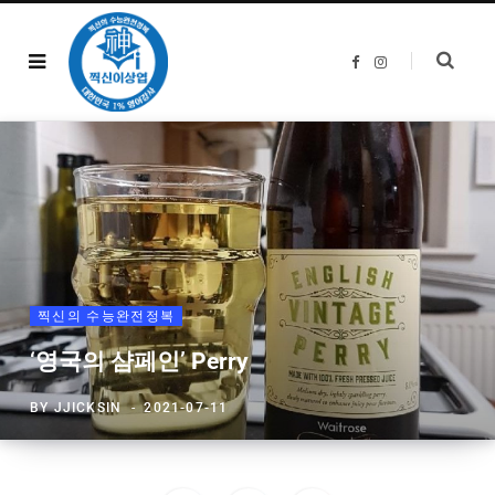
F
I
a
n
c
s
e
t
b
a
o
g
o
r
k
a
m
찍신의 수능완전정복
‘영국의 샴페인’ Perry
BY
JJICKSIN
2021-07-11