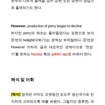
문제와 다르게 출제할 경우 ②번 또는 ⑤번이 정답으
로 출제되기도 한다
.
However
, production of perry began to
decline
하지만
perry
의
제조는
줄어들었다는
표현으로
보아
②
번의
twilight(
쇠퇴기
)
는
문맥상
부적절하다
.
②
번은
However
이하의
글과
대조적인
관계이므로
‘
전성
기
’
를
뜻하는
heyday
혹은
golden age
로
바꿔야
한다
.
해석 및 어휘
[
해석
]
영국은
아마도
오랫동안
포도주
생산국가로
진
지하게
고려되도록
애를
써왔다
.
그렇지만
증류한
,
과