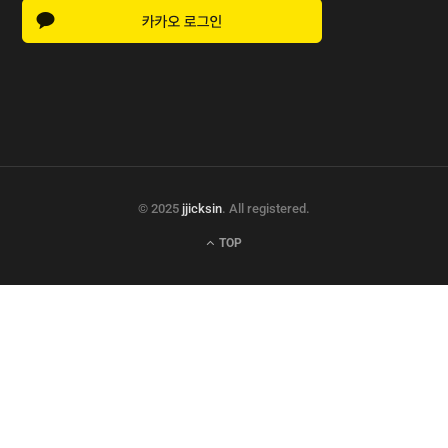
© 2025
jjicksin
. All registered.
TOP