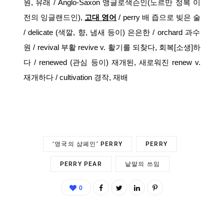
원
,
유래
/
Anglo-Saxon
앵글로색슨인
(
노르만
정복
이
전의
잉글랜드인
),
고대
영어
/
p
erry
배
즙으로
빚은
술
/ delicate (
색깔
,
향
,
냄새
등이
)
은은한
/ orchard
과수
원
/ revival
부활
revive v.
활기를
되찾다
,
회복
[
소생
]
하
다
/
renewed (
관심
등이
)
재개된
,
새로워진
renew v.
재개하다
/
cultivation
경작
,
재배
‘영국의 샴페인’ PERRY
PERRY
PERRY PEAR
낱말의 쓰임
0