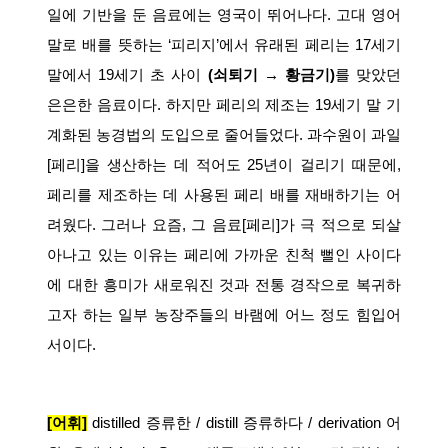
일에
기반을
둔
음료에는
영국이
뛰어나다
.
고대
영어
말로
배를
뜻하는
‘
피리지
’
에서
유래된
페리는
17
세기
말에서
19
세기
초
사이
(
쇠퇴기
→
황금기
)
를
맞았던
은은한
음료이다
.
하지만
페리의
제조는
19
세기
말
기
계화된
농경법의
도입으로
줄어들었다
.
과수원이
과일
[
페리
]
을
생산하는
데
적어도
25
년이
걸리기
때문에
,
페리를
제조하는
데
사용된
페리
배를
재배하기는
어
려웠다
.
그러나
요즘
,
그
음료
[
페리
]
가
극
적으로
되살
아나고
있는
이유는
페리에
가까운
친척
뻘인
사이다
에
대한
흥미가
새로워진
것과
전통
경작으로
복귀하
고자
하는
일부
농장주들의
바램에
어느
정도
힘입어
서이다
.
[
어휘
]
distilled
증류한
/ distill
증류하다
/ derivation
어