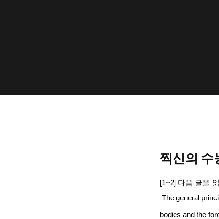
찍신의 수능
[1~2]
다음
글을
The general princi
bodies and the for