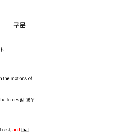
구문
다
.
n the motions of
the forces
일
경우
f rest,
and
that