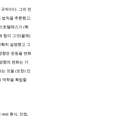
는 규칙이다
.
그의 전
지 법칙을 추론했고
,
스토텔레스가
(
확
해 힘이 그것
[
물체
]
정확히 설명했고 그
영향은 운동을 변화
방향의 변화는 가
다는 것을
(
또한
)
인
 역학을 확립할
서
rest
휴식
,
안정
,