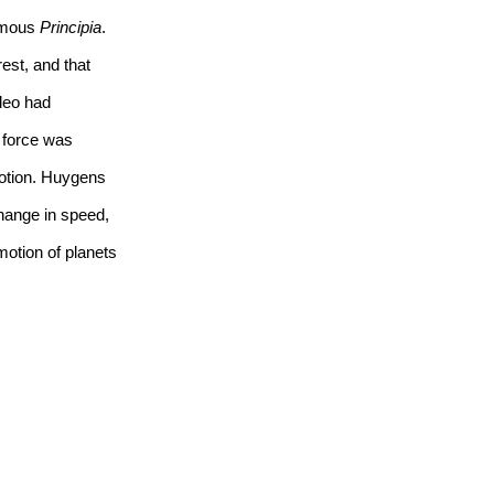
famous
Principia
.
rest, and that
ileo had
o force was
motion. Huygens
change in speed,
motion of planets