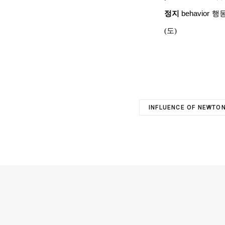
정지
behavior
행
(
도
)
INFLUENCE OF NEWTO