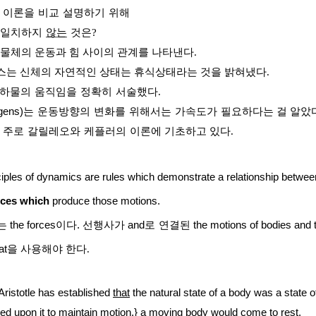
이론을
비교
설명하기
위해
일치하지
않는
것은
?
 물체의 운동과 힘 사이의 관계를 나타낸다
.
는 신체의 자연적인 상태는 휴식상태라는 것을 밝혀냈다
.
하물의
움직임을
정확히
서술했다
.
gens)
는
운동방향의
변화를
위해서는
가속도가
필요하다는 걸 알았
주로
갈릴레오와
케플러의
이론에 기초하고 있다
.
ciples of dynamics are rules which demonstrate a relationship betwee
rces
which
produce those motions.
는
the forces
이다
.
선행사가
and
로
연결된
the motions of bodies and 
at
을 사용해야 한다
.
Aristotle has established
that
the natural state of a body was a state o
ted upon it to maintain motion,} a moving body would come to rest.