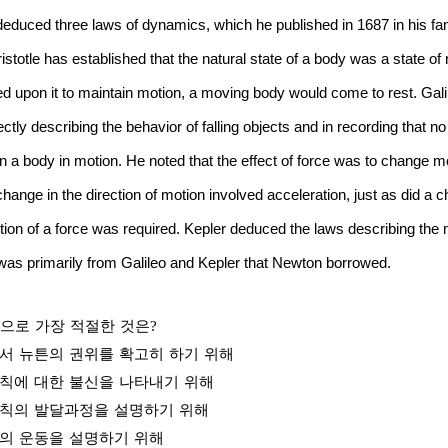
deduced three laws of dynamics, which he published in 1687 in his 
istotle has established that the natural state of a body was a state of 
ed upon it to maintain motion, a moving body would come to rest. Gal
tly describing the behavior of falling objects and in recording that n
in a body in motion. He noted that the effect of force was to change 
hange in the direction of motion involved acceleration, just as did a 
ction of a force was required. Kepler deduced the laws describing the 
 was primarily from Galileo and Kepler that Newton borrowed.
으로
가장
적절한
것은
?
서
뉴튼의
권위를
확고히
하기
위해
칙에
대한
불신을
나타내기
위해
칙의
발달과정을
설명하기
위해
의
운동을
설명하기
위해