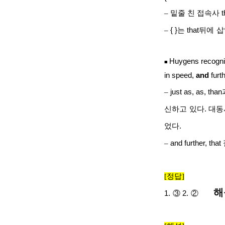
–
밑줄 친 접속사
t
–
{ }
는
that
뒤에
삽
Huygens recogn
■
in speed,
and
furth
–
just as, as, than
신하고
있다
.
대동
었다
.
–
and further, that
[
정답
]
해
1.
③
2.
②