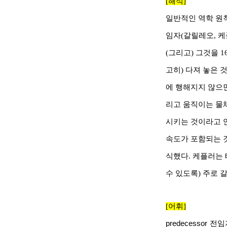
[
해석
]
일반적인 역학 원
임자
(
갈릴레오
,
케
(
그리고
)
그것을
1
고히
)
다져 놓은 
에 행해지지 않으
리고 움직이는 물
시키는 것이라고 
속도가 포함되는 
식했다
.
케플러는 
수 있도록
)
주로 
[
어휘
]
predecessor
전임