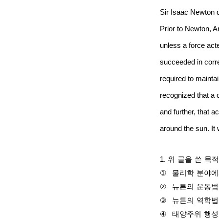
Sir Isaac Newton 
Prior to Newton, Ar
unless a force act
succeeded in correc
required to mainta
recognized that a c
and further, that a
around the sun. It
1.
위
글을
쓴
목적
①
물리학
분야에
②
뉴튼의
운동법
③
뉴튼의
역학법
④
태양주위
행성