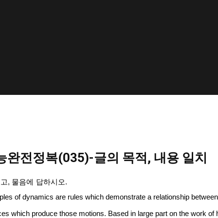
완전정복(035)-글의 목적, 내용 일치
읽고
,
물음에
답하시오
.
ples of dynamics are rules which demonstrate a relationship between
ces which produce those motions. Based in large part on the work of