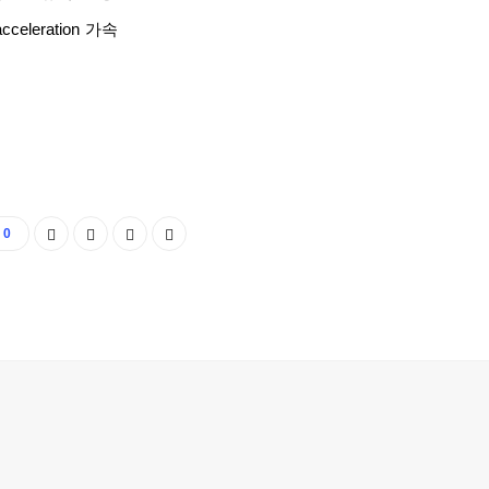
acceleration
가속
0