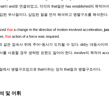
hat
이
and
로 연결되었고
,
각각의
that
절은
has established
의 목적어
입된
부사절이다
.
삽입된
절을
먼저
해석하고
병렬구조를
해석한다
.
ized
that
a change in the direction of motion involved acceleration,
jus
er,
that
action of a force was required.
과
같은
접속사
뒤에
주어
+
동사가
도치될
수
있다
. did
는
대동사이며
사를
사용할
경우
생략된
표현도
알아야
한다
. involve
의
목적어
acce
절에서
병렬구조임으로
that
이하는
앞의
that
절과
병렬구조이다
.
석 및 어휘