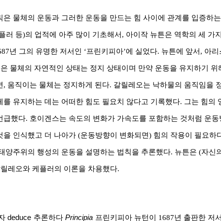
칙은 물체의 운동과 그러한 운동을 만드는 힘 사이에 관계를 입증하
플러 등
)
의 업적에 아주 많이 기초해서
,
아이작 뉴튼은 역학의 세 가
687
년 그의 유명한 저서인
‘
프린키피아
’
에 실었다
.
뉴튼에 앞서
,
아리
것은 물체의 자연적인 상태는 정지 상태이며 만약 운동을 유지하기 위
면
,
움직이는 물체는 정지하게 된다
.
갈릴레오는 낙하물의 움직임을 
체를 유지하는 데는 어떠한 힘도 필요치 않다고 기록했다
.
그는 힘의 
언급했다
.
호이겐스는 속도의 변화가 가속도를 포함하는 것처럼 운동
것을 인식했고 더 나아가
(
운동방향이 변화되면
)
힘의 작용이 필요하
태양주위의 행성의 운동을 설명하는 법칙을 추론했다
.
뉴튼은
(
자신의
갈릴레오와 케플러의 이론을 차용했다
.
자
deduce
추론하다
Principia
프린키피아 뉴턴이
1687
년 출판한 저