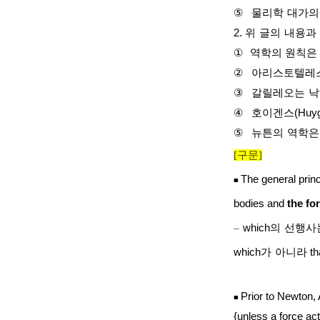
⑤
물리학
대가의
2.
위
글의
내용과
①
역학의 원칙은
②
아리스토텔레스
③
갈릴레오는
낙
④
호이겐스
(Huy
⑤
뉴튼의
역학은
[
구문
]
The general prin
■
bodies and
the fo
–
which
의
선행사
which
가
아니라
th
Prior to Newton, 
■
{unless a force ac