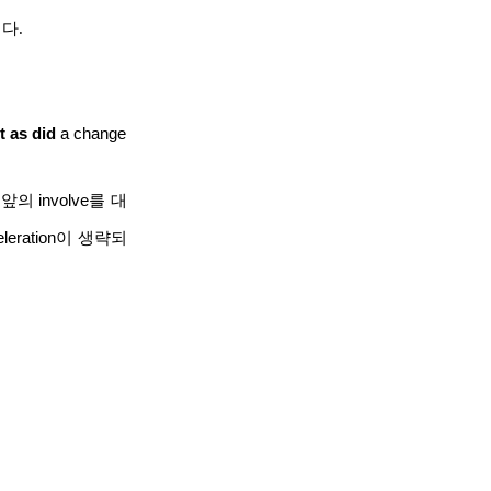
이다
.
t as
did
a change
앞의
involve
를
대
leration
이
생략되